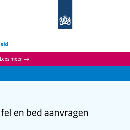
Naar
de
homepage
van
wegwijzer.overheid.nl
eid
 Lees meer
afel en bed aanvragen