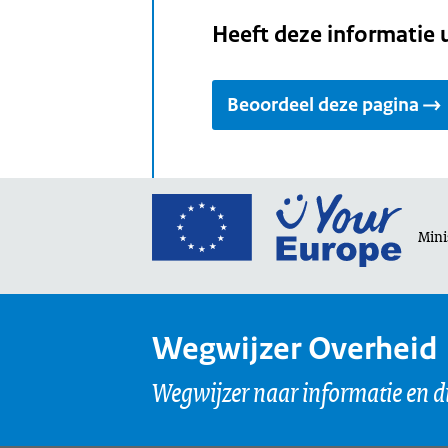
Heeft deze informatie 
Beoordeel deze pagina
Ga
naar
Minis
de
home
van
Wegwijzer Overheid
Your
Europ
Wegwijzer naar informatie en d
een
porta