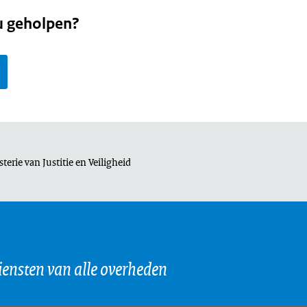
u geholpen?
terie van Justitie en Veiligheid
page
e,
iensten van alle overheden
al