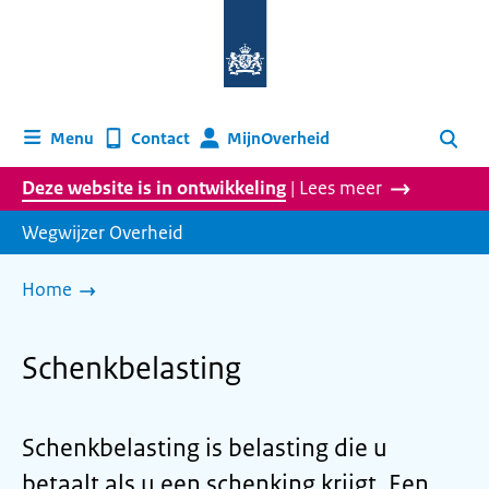
Naar
de
homepage
van
wegwijzer.overheid.nl
MijnOverheid
Menu
Contact
Zoeken
Deze website is in ontwikkeling
| Lees meer
Wegwijzer Overheid
Home
Schenkbelasting
Schenkbelasting is belasting die u
betaalt als u een schenking krijgt. Een