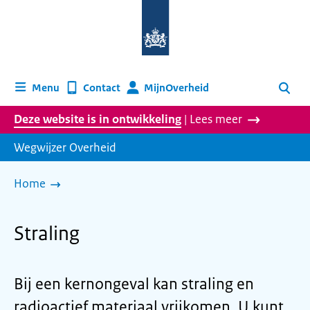
Naar
de
homepage
van
wegwijzer.overheid.nl
MijnOverheid
Menu
Contact
Zoeken
Deze website is in ontwikkeling
| Lees meer
Wegwijzer Overheid
Home
Straling
Bij een kernongeval kan straling en
radioactief materiaal vrijkomen. U kunt