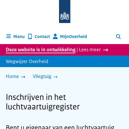
Naar
de
homepage
van
wegwijzer.overheid.nl
MijnOverheid
Menu
Contact
Zoeken
Deze website is in ontwikkeling
| Lees meer
Wegwijzer Overheid
Home
Vliegtuig
Inschrijven in het
luchtvaartuigregister
Bent u eigenaar van een luchtvaartuig,