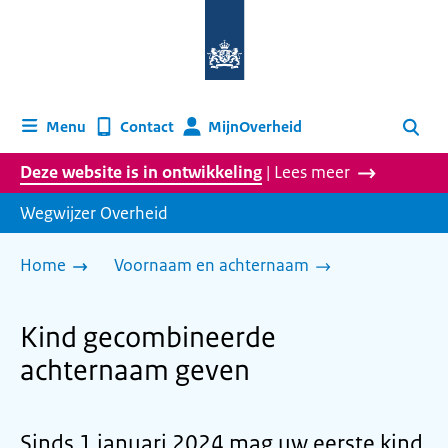
Naar
de
homepage
van
wegwijzer.overheid.nl
MijnOverheid
Menu
Contact
Zoeken
Deze website is in ontwikkeling
| Lees meer
Wegwijzer Overheid
Home
Voornaam en achternaam
Kind gecombineerde
achternaam geven
Sinds 1 januari 2024 mag uw eerste kind