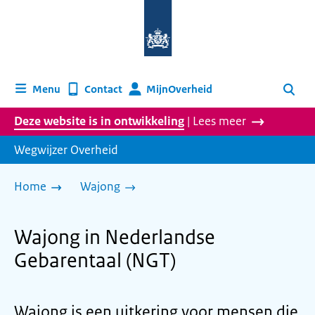
Naar
de
homepage
van
wegwijzer.overheid.nl
MijnOverheid
Menu
Contact
Zoeken
Deze website is in ontwikkeling
| Lees meer
Wegwijzer Overheid
Home
Wajong
Wajong in Nederlandse
Gebarentaal (NGT)
Wajong is een uitkering voor mensen die