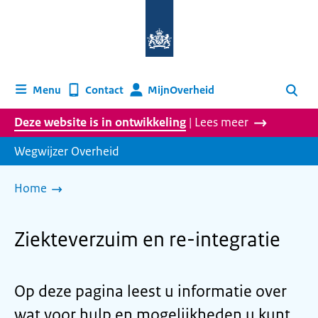
Naar
de
homepage
van
wegwijzer.overheid.nl
MijnOverheid
Menu
Contact
Zoeken
Deze website is in ontwikkeling
| Lees meer
Wegwijzer Overheid
Home
Ziekteverzuim en re-integratie
Op deze pagina leest u informatie over
wat voor hulp en mogelijkheden u kunt