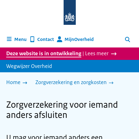
Naar
de
homepage
van
wegwijzer.overheid.nl
MijnOverheid
Menu
Contact
Zoeken
Deze website is in ontwikkeling
| Lees meer
Wegwijzer Overheid
Home
Zorgverzekering en zorgkosten
Zorgverzekering voor iemand
anders afsluiten
U mag voor iemand anders een