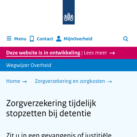
Naar
de
homepage
van
wegwijzer.overheid.nl
MijnOverheid
Menu
Contact
Zoeken
Deze website is in ontwikkeling
| Lees meer
Wegwijzer Overheid
Home
Zorgverzekering en zorgkosten
Zorgverzekering tijdelijk
stopzetten bij detentie
Zit u in een gevangenis of justitiële