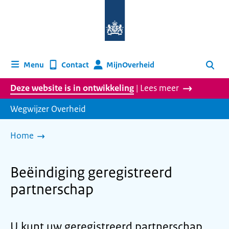
Naar
de
homepage
van
wegwijzer.overheid.nl
MijnOverheid
Menu
Contact
Zoeken
Deze website is in ontwikkeling
| Lees meer
Wegwijzer Overheid
Home
Beëindiging geregistreerd
partnerschap
U kunt uw geregistreerd partnerschap