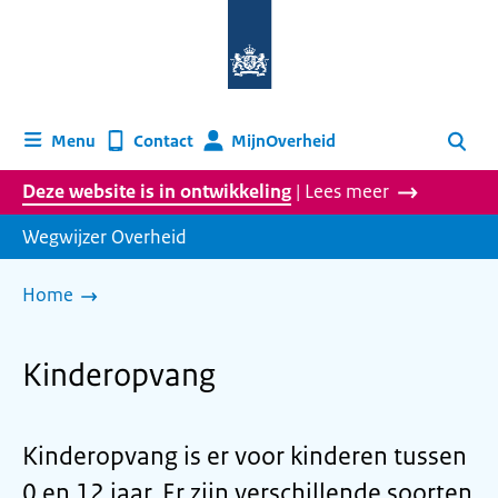
Naar
de
homepage
van
wegwijzer.overheid.nl
MijnOverheid
Menu
Contact
Zoeken
Deze website is in ontwikkeling
| Lees meer
Wegwijzer Overheid
Home
Kinderopvang
Kinderopvang is er voor kinderen tussen
0 en 12 jaar. Er zijn verschillende soorten