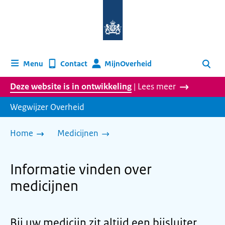
Naar
de
homepage
van
wegwijzer.overheid.nl
MijnOverheid
Menu
Contact
Zoeken
Deze website is in ontwikkeling
| Lees meer
Wegwijzer Overheid
Home
Medicijnen
Informatie vinden over
medicijnen
Bij uw medicijn zit altijd een bijsluiter.