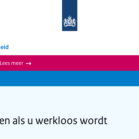
Naar
de
homepage
van
wegwijzer.overheid.nl
eid
 Lees meer
n als u werkloos wordt