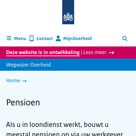
Naar
de
homepage
van
wegwijzer.overheid.nl
MijnOverheid
Menu
Contact
Zoeken
Deze website is in ontwikkeling
| Lees meer
Wegwijzer Overheid
Home
Pensioen
Als u in loondienst werkt, bouwt u
meestal pensioen op via uw werkgever.