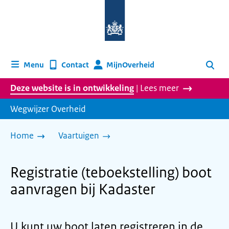
Naar
de
homepage
van
wegwijzer.overheid.nl
MijnOverheid
Menu
Contact
Zoeken
Deze website is in ontwikkeling
| Lees meer
Wegwijzer Overheid
Home
Vaartuigen
Registratie (teboekstelling) boot
aanvragen bij Kadaster
U kunt uw boot laten registreren in de