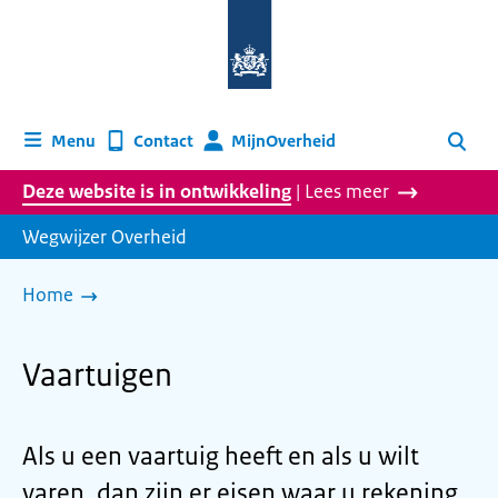
Naar
de
homepage
van
wegwijzer.overheid.nl
MijnOverheid
Menu
Contact
Zoeken
Deze website is in ontwikkeling
| Lees meer
Wegwijzer Overheid
Home
Vaartuigen
Als u een vaartuig heeft en als u wilt
varen, dan zijn er eisen waar u rekening