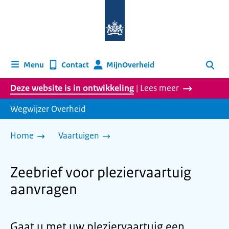
Naar
de
homepage
van
wegwijzer.overheid.nl
MijnOverheid
Menu
Contact
Zoeken
Deze website is in ontwikkeling
| Lees meer
Wegwijzer Overheid
Home
Vaartuigen
Zeebrief voor pleziervaartuig
aanvragen
Gaat u met uw pleziervaartuig een