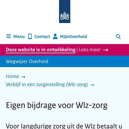
Naar
de
homepage
van
wegwijzer.overheid.nl
MijnOverheid
Menu
Contact
Zoeken
Deze website is in ontwikkeling
| Lees meer
Wegwijzer Overheid
Home
Verblijf in een zorginstelling (Wlz-zorg)
Eigen bijdrage voor Wlz-zorg
Voor langdurige zorg uit de Wlz betaalt u