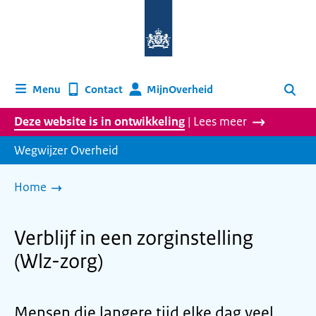
Naar
de
homepage
van
wegwijzer.overheid.nl
MijnOverheid
Menu
Contact
Zoeken
Deze website is in ontwikkeling
| Lees meer
Wegwijzer Overheid
Home
Verblijf in een zorginstelling
(Wlz-zorg)
Mensen die langere tijd elke dag veel