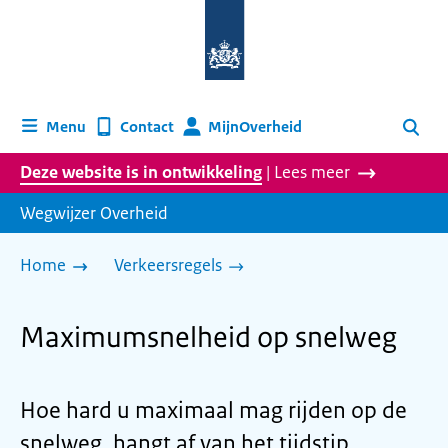
Naar
de
homepage
van
wegwijzer.overheid.nl
MijnOverheid
Menu
Contact
Zoeken
Deze website is in ontwikkeling
| Lees meer
Wegwijzer Overheid
Home
Verkeersregels
Maximumsnelheid op snelweg
Hoe hard u maximaal mag rijden op de
snelweg, hangt af van het tijdstip