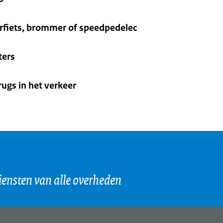
orfiets, brommer of speedpedelec
ters
rugs in het verkeer
iensten van alle overheden