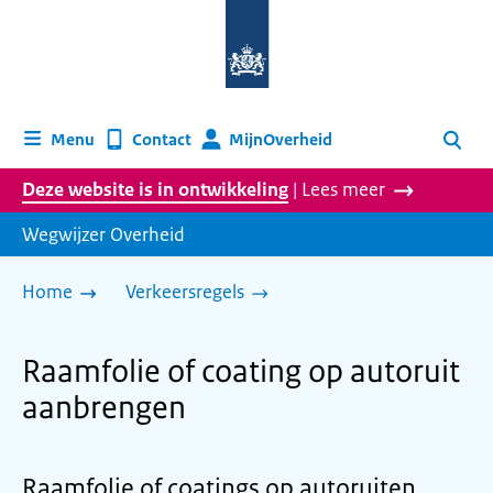
Naar
de
homepage
van
wegwijzer.overheid.nl
MijnOverheid
Menu
Contact
Zoeken
Deze website is in ontwikkeling
| Lees meer
Wegwijzer Overheid
Home
Verkeersregels
Raamfolie of coating op autoruit
aanbrengen
Raamfolie of coatings op autoruiten