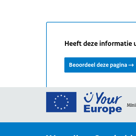
Heeft deze informatie 
Beoordeel deze pagina
Ga
naar
Mini
de
home
van