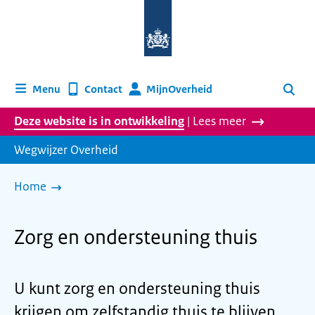
Naar
de
homepage
van
wegwijzer.overheid.nl
MijnOverheid
Menu
Contact
Zoeken
Deze website is in ontwikkeling
| Lees meer
Wegwijzer Overheid
Home
Zorg en ondersteuning thuis
U kunt zorg en ondersteuning thuis
krijgen om zelfstandig thuis te blijven