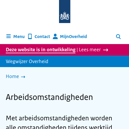
Naar
de
homepage
van
wegwijzer.overheid.nl
MijnOverheid
Menu
Contact
Zoeken
Deze website is in ontwikkeling
| Lees meer
Wegwijzer Overheid
Home
Arbeidsomstandigheden
Met arbeidsomstandigheden worden
alle omstandigheden tijdens werktijd